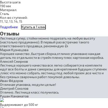
Высота шага:
190 мм
Материал:
Сталь
Кол-во ступеней:
11, 12, 13, 14, 15
Подробнее
Купить в 1 клик
Отзывы
Лестница супер, стойки можно подрезать на любую высоту
(настолько продуманно). В первый раз встречаю такого
ответственного продавца, рекомендую 👍
Мария Кузнецова
Хорошее качество ,быстрая сборка,отлично упаковано каждая
деталь по отдельности в стрейч пленку плюс картонная коробка.
Алексей Смирнов
Лестница хорошего качества все легко собирается в комплекте
идут все болты и даже саморезы для крепления будущих ступенек
,плюс что можно собрать лестницу под любой проем ,все чисто и
без грязных сварочных работ покупкой довольны.
Иван Фёдоров
Отличная упаковка, модули целые!
Дмитрий Соколов
Отлично. Лестница класс получилась
Рушан Канаматов
Выдерживают до 500 кг