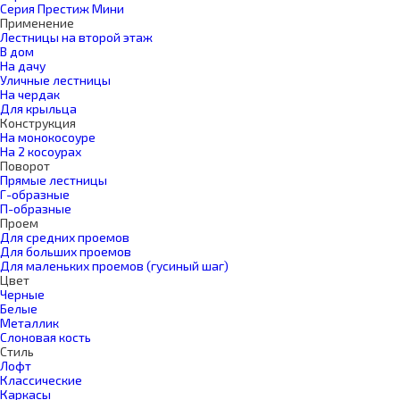
Серия Престиж Мини
Применение
Лестницы на второй этаж
В дом
На дачу
Уличные лестницы
На чердак
Для крыльца
Конструкция
На монокосоуре
На 2 косоурах
Поворот
Прямые лестницы
Г-образные
П-образные
Проем
Для средних проемов
Для больших проемов
Для маленьких проемов (гусиный шаг)
Цвет
Черные
Белые
Металлик
Слоновая кость
Стиль
Лофт
Классические
Каркасы