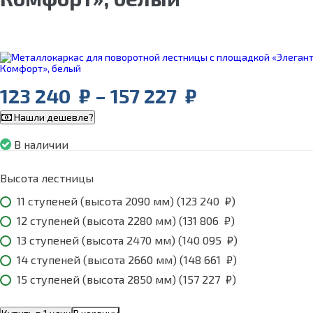
Price
123 240
₽
–
157 227
₽
range:
Нашли дешевле?
123
240
В наличии
₽
through
Высота лестницы
157
227
11 ступеней (высота 2090 мм) (
123 240
₽
)
₽
12 ступеней (высота 2280 мм) (
131 806
₽
)
13 ступеней (высота 2470 мм) (
140 095
₽
)
14 ступеней (высота 2660 мм) (
148 661
₽
)
15 ступеней (высота 2850 мм) (
157 227
₽
)