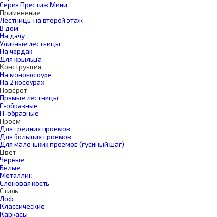
Серия Престиж Мини
Применение
Лестницы на второй этаж
В дом
На дачу
Уличные лестницы
На чердак
Для крыльца
Конструкция
На монокосоуре
На 2 косоурах
Поворот
Прямые лестницы
Г-образные
П-образные
Проем
Для средних проемов
Для больших проемов
Для маленьких проемов (гусиный шаг)
Цвет
Черные
Белые
Металлик
Слоновая кость
Стиль
Лофт
Классические
Каркасы