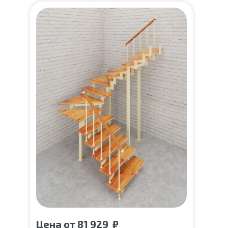
Цена
от
81 929
₽